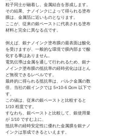
粒子同士が融着し、金属結合を形成します。
その結果、ナノインクによって得られる塗布
膜は、金属箔に近いものとなります。
ここが、従来の銀ペーストに代表される塗布
材料と完全に異なる点です。
例えば、銀ナノインク塗布膜の最表面は酸化
を受けますが、一般的な環境で膜内部まで酸
化する事はありません。
電気伝導は金属を通して行われるため、銀ナ
ノインク塗布膜の抵抗率の経時劣化はほとん
ど無視できるレベルです。
最終的に得られる抵抗率は、バルク金属の数
倍、当社の銀インクでは 5×10-6 Ωcm 以下で
す。
この値は、従来の銀ペーストと比較すると 
1/10 程度です。
すなわち、銀ペーストと比較して、銀使用量
が 1/10 ですむ上に、
抵抗率の経時安定性に優れた金属膜を銀ナノ
インクは形成できるといえます。