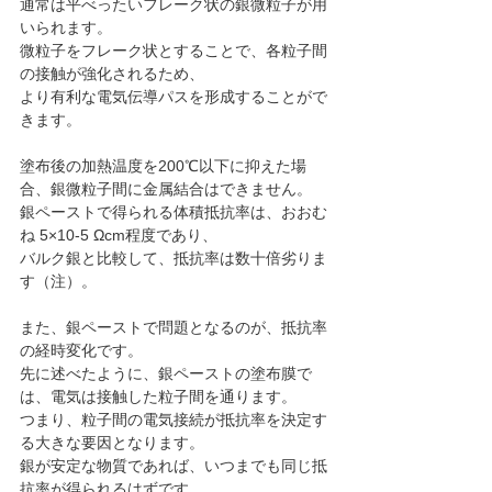
通常は平べったいフレーク状の銀微粒子が用
いられます。
微粒子をフレーク状とすることで、各粒子間
の接触が強化されるため、
より有利な電気伝導パスを形成することがで
きます。
塗布後の加熱温度を200℃以下に抑えた場
合、銀微粒子間に金属結合はできません。
銀ペーストで得られる体積抵抗率は、おおむ
ね 5×10-5 Ωcm程度であり、
バルク銀と比較して、抵抗率は数十倍劣りま
す（注）。
また、銀ペーストで問題となるのが、抵抗率
の経時変化です。
先に述べたように、銀ペーストの塗布膜で
は、電気は接触した粒子間を通ります。
つまり、粒子間の電気接続が抵抗率を決定す
る大きな要因となります。
銀が安定な物質であれば、いつまでも同じ抵
抗率が得られるはずです。