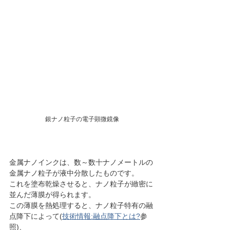
銀ナノ粒子の電子顕微鏡像
金属ナノインクは、数～数十ナノメートルの
金属ナノ粒子が液中分散したものです。
これを塗布乾燥させると、ナノ粒子が緻密に
並んだ薄膜が得られます。
この薄膜を熱処理すると、ナノ粒子特有の融
点降下によって(
技術情報:融点降下とは?
参
照)、