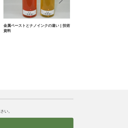
金属ペーストとナノインクの違い | 技術
インクジェットで細線は書ける？ |
資料
資料
ださい。