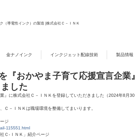
ク（導電性インク）の製造 |株式会社Ｃ－ＩＮＫ
金ナノインク
インクジェット配線技術
製品情報
を『おかやま子育て応援宣言企業
きました
』に株式会社Ｃ－ＩＮＫを登録していただきました（2024年8月30
、Ｃ－ＩＮＫは職場環境を整備してまいります。
ージ
ail-115551.html
社Ｃ-ＩＮＫ」紹介ページ