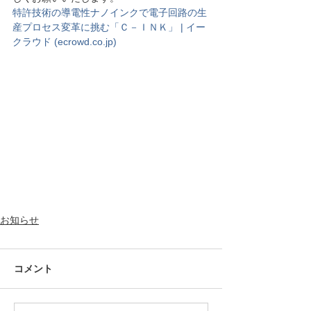
特許技術の導電性ナノインクで電子回路の生
産プロセス変革に挑む「Ｃ－ＩＮＫ」 | イー
クラウド (
ecrowd.co.jp
)
お知らせ
コメント