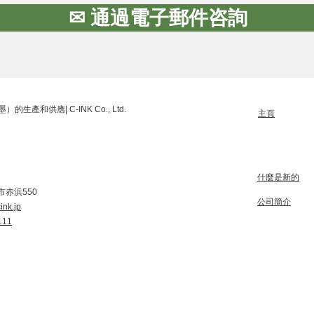
✉ 通過電子郵件咨詢
產和供應| C-INK Co., Ltd.
主頁
什麼是新的
赤浜550
公司簡介
ink.jp
111