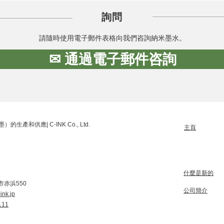
詢問
請隨時使用電子郵件表格向我們咨詢納米墨水。
✉ 通過電子郵件咨詢
產和供應| C-INK Co., Ltd.
主頁
什麼是新的
赤浜550
公司簡介
ink.jp
111