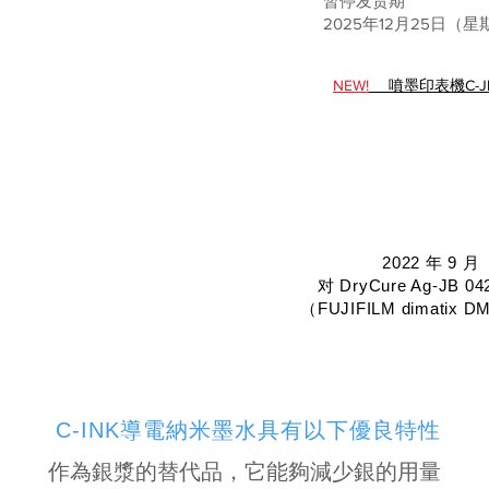
暂停发货期
2025年12月25日（
NEW!
噴墨印表機C-JET
2022 年 9 月
对 DryCure Ag-JB
（FUJIFILM dimatix
C-INK導電納米墨水具有以下優良特性
作為銀漿的替代品，它能夠減少銀的用量