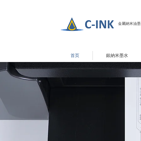
金屬納米油墨（導
首页
銀納米墨水