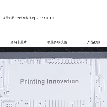
電油墨）的生產和供應| C-INK Co., Ltd.
金納米墨水
噴墨佈線技術
产品数据