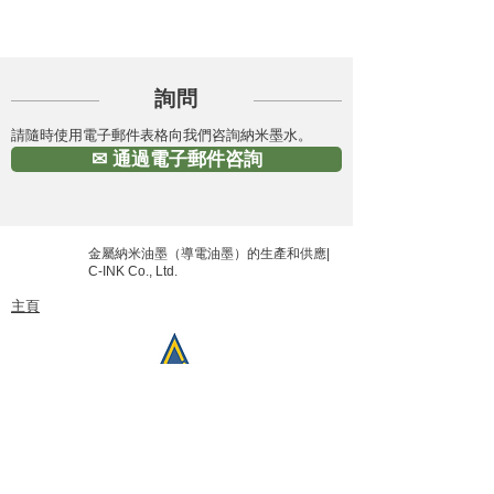
詢問
請隨時使用電子郵件表格向我們咨詢納米墨水。
✉ 通過電子郵件咨詢
金屬納米油墨（導電油墨）的生產和供應|
C-INK Co., Ltd.
主頁
地點：岡山縣總社市赤浜550
電子郵件：
info@cink.jp
​ 電話：0866-92-5111