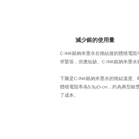
C-INK銀納米墨水的優勢
1
減少銀的使用量
C-INK銀納米墨水在燒結後的體積電
求緊張，供應短缺。C-INK銀納米
下圖是C-INK銀納米墨水的燒結溫度
體積電阻率為5.9μΩ-cm，約為典型
了成本。