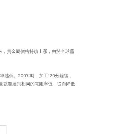
年來，貴金屬價格持續上漲，由於全球需
越低。200℃時，加工120分鐘後，
0的銀量就能達到相同的電阻率值，從而降低