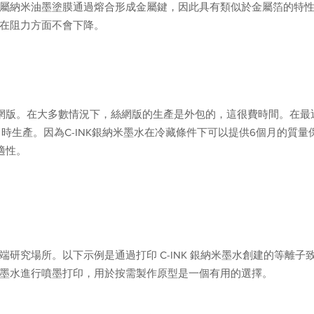
K金屬納米油墨塗膜通過熔合形成金屬鍵，因此具有類似於金屬箔的特
膜在阻力方面不會下降。
網版。在大多數情況下，絲網版的生產是外包的，這很費時間。在最
現即時生產。因為C-INK銀納米墨水在冷藏條件下可以提供6個月的質
適性。
實例
尖端研究場所。以下示例是通過打印 C-INK 銀納米墨水創建的等離
納米墨水進行噴墨打印，用於按需製作原型是一個有用的選擇。