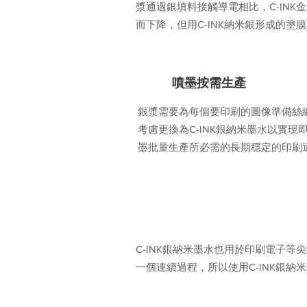
漿通過銀填料接觸導電相比，C-IN
而下降，但用C-INK納米銀形成的塗
3
噴墨按需生產
銀漿需要為每個要印刷的圖像準備絲
考慮更換為C-INK銀納米墨水以實
墨批量生產所必需的長期穩定的印刷
C-INK銀納米墨水的先進研究
C-INK銀納米墨水也用於印刷電子等
一個連續過程，所以使用C-INK銀