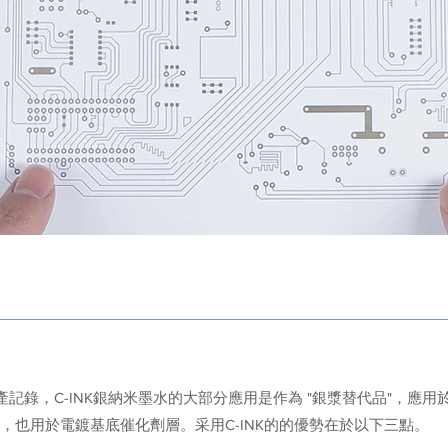
量產記錄，C-INK銀納米墨水的大部分應用是作為 "銀漿替代品"，
，也用於電鍍基底催化劑層。采用C-INK的的優勢在於以下三點。