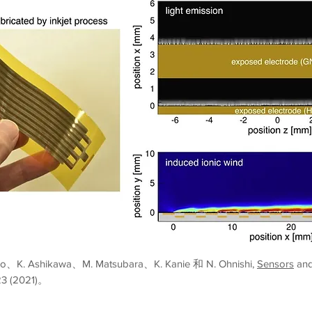
do、K. Ashikawa、M. Matsubara、K. Kanie 和 N. Ohnishi,
Sensors
and
823 (2021)。