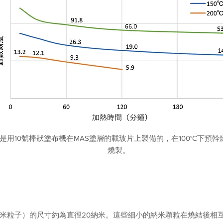
膜是用10號棒狀塗布機在MAS塗層的載玻片上製備的，在100°C下預幹
燒製。
（納米粒子）的尺寸約為直徑20納米。這些細小的納米顆粒在燒結後