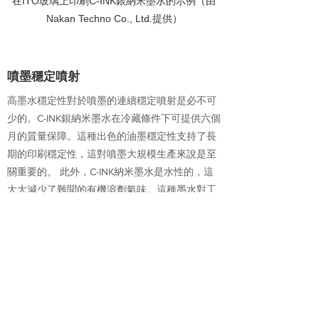
在ITO玻璃上印刷C-INK銀納米墨水的示例（由
Nakan Techno Co., Ltd.提供）
3
噴墨穩定噴射
高墨水穩定性對於噴墨的連續穩定噴射是必不可
少的。C-INK銀納米墨水在冷藏條件下可提供六個
月的質量保障。這種出色的油墨穩定性支持了長
期的印刷穩定性，這對噴墨大規模生產來說是至
關重要的。 此外，C-INK納米墨水是水性的，這
大大減少了難聞的有機溶劑氣味。這種墨水對工
人和環境更加友好。
3
C-INK 可與各種噴墨打印機配合使用
FUJIFILM dimatix的工業噴墨打印機“Material
Printer DMP2850”用於開發目的也可以使用C-INK