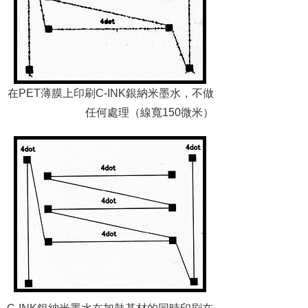
在PET薄膜上印刷C-INK銀納米墨水，不做
任何處理（線寬150微米）