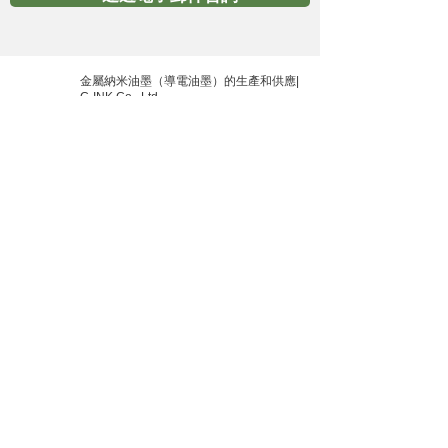
金屬納米油墨（導電油墨）的生產和供應|
C-INK Co., Ltd.
主頁
地點：岡山縣總社市赤浜550
電子郵件：
info@cink.jp
​ 電話：0866-92-5111
什麼是新的
詢問
公司簡介
隱私政策