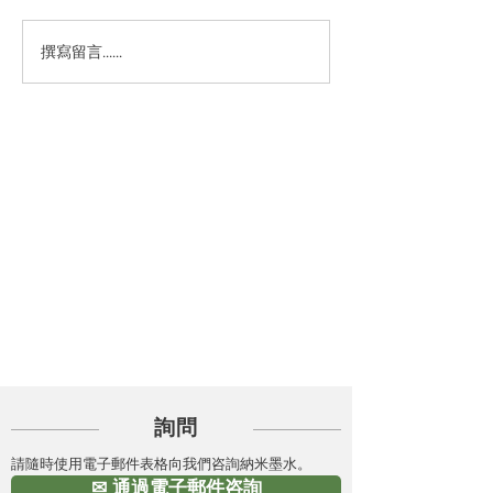
撰寫留言......
類別
撿起
詢問
請隨時使用電子郵件表格向我們咨詢納米墨水。
✉ 通過電子郵件咨詢