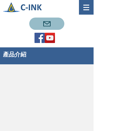
產品介紹
纳米墨水（DryCure J系列）
防潮涂层剂（OniCoat）
喷
用
墨
于
打
电
印
路
用
板、
导
电
电
子
金
元
属
器
纳
件