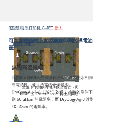
米
的
油
防
墨
水、
防
潮、
防
[链接] 喷墨打印机 C-JET
新！
止
迁
可在多種基材上實現細線印刷的導電油
[链接] 单击此处获取 SDS
移
[链接] 视频库
墨
1
無需高溫燒結
我們原創的納米墨水俱有與傳統納米墨水相同的
導電特性，並且所需的干燥最少。
室溫下印刷的有機薄膜晶體管（與
DryCure Au-J 在 120°C 乾燥 1 小時的條件下達
NIMS 的 Takeo Sansei 博士共同研
到 50 μΩcm 的電阻率，而 DryCure Ag-J 達到
究）
40 μΩcm 的電阻率。
2