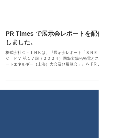
PR Times で展示会レポートを配信
しました。
株式会社Ｃ－ＩＮＫは、『展示会レポート「ＳＮＥ
Ｃ ＰＶ 第１７回（２０２４）国際太陽光発電とスマ
ートエネルギー（上海）大会及び展覧会」』を PR
Times のプレスリリースで配信しました。