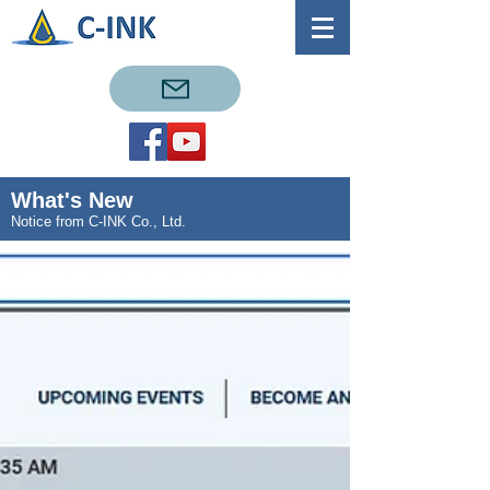
What's New
Notice from C-INK Co., Ltd.