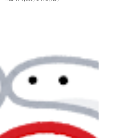
TechBlick, which will be held in Boston, USA, from
June 11th (Wed) to 12th (Thu).