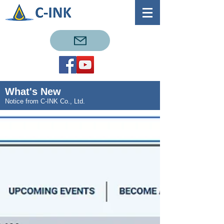
What's New
Notice from C-INK Co., Ltd.