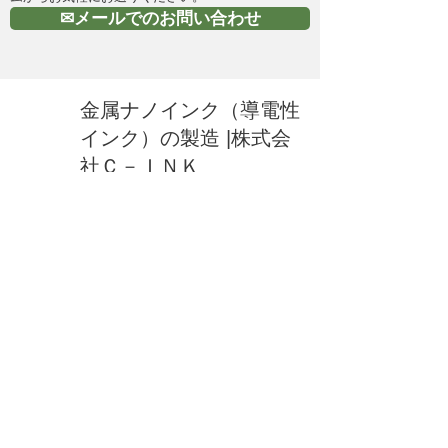
✉メールでのお問い合わせ
金属ナノインク（導電性
インク）の製造 |株式会
社Ｃ－ＩＮＫ
HOME
所在地：岡山県総社市赤浜550
E-Mail：
info@cink.jp
​電話：0866-92-5111
新着情報
お問い合わせ