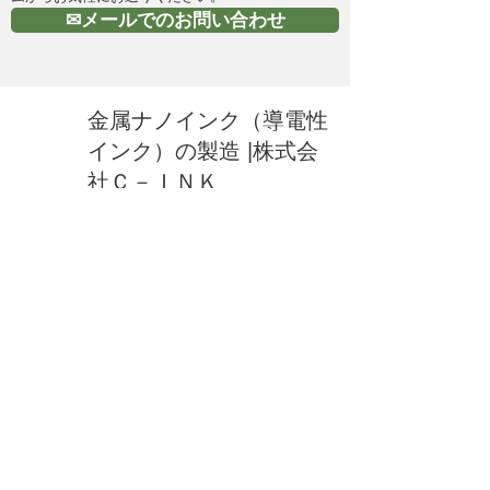
✉メールでのお問い合わせ
金属ナノインク（導電性
インク）の製造 |株式会
社Ｃ－ＩＮＫ
HOME
所在地：岡山県総社市赤浜550
E-Mail：
info@cink.jp
​電話：0866-92-5111
新着情報
お問い合わせ