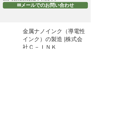
✉メールでのお問い合わせ
金属ナノインク（導電性
インク）の製造 |株式会
社Ｃ－ＩＮＫ
HOME
所在地：岡山県総社市赤浜550
E-Mail：
info@cink.jp
​電話：0866-92-5111
新着情報
お問い合わせ