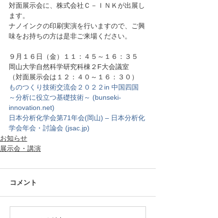
対面展示会に、株式会社Ｃ－ＩＮＫが出展し
ます。
ナノインクの印刷実演を行いますので、ご興
味をお持ちの方は是非ご来場ください。
９月１６日（金）１１：４５～１６：３５　
岡山大学自然科学研究科棟２F大会議室
（対面展示会は１２：４０～１６：３０）
ものつくり技術交流会２０２２in 中国四国 
～分析に役立つ基礎技術～ (bunseki-
innovation.net)
日本分析化学会第71年会(岡山) – 日本分析化
学会年会・討論会 (jsac.jp)
お知らせ
展示会・講演
コメント