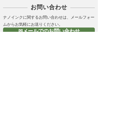
お問い合わせ
ナノインクに関するお問い合わせは、メールフォー
ムからお気軽にお送りください。
✉メールでのお問い合わせ
金属ナノインク（導電性
インク）の製造 |株式会
社Ｃ－ＩＮＫ
HOME
所在地：岡山県総社市赤浜550
E-Mail：
info@cink.jp
​電話：0866-92-5111