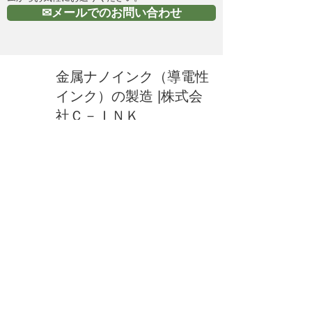
✉メールでのお問い合わせ
金属ナノインク（導電性
インク）の製造 |株式会
社Ｃ－ＩＮＫ
HOME
所在地：岡山県総社市赤浜550
E-Mail：
info@cink.jp
​電話：0866-92-5111
新着情報
お問い合わせ